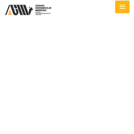
BLOG
Home
/
Event
/
West Elm Exhibz, Meat’in ortasındaki benzerliğe bakın