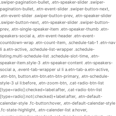
.swiper-pagination-bullet, .etn-speaker-slider .swiper-
pagination-bullet, .etn-event-slider .swiper-button-next,
.etn-event-slider .swiper-button-prev, .etn-speaker-slider
.swiper-button-next, .etn-speaker-slider .swiper-button-
prev, .etn-single-speaker-item .etn-speaker-thumb .etn-
speakers-social a, .etn-event-header .etn-event-
countdown-wrap .etn-count-item, .schedule-tab-1 .etn-nav
li a.etn-active, .schedule-list-wrapper .schedule-
listing.multi-schedule-list .schedule-slot-time, .etn-
speaker-item.style-3 .etn-speaker-content .etn-speakers-
social a, .event-tab-wrapper ul li a.etn-tab-a.etn-active,
.etn-btn, button.etn-btn.etn-btn-primary, .etn-schedule-
style-3 ul li:before, .etn-zoom-btn, .cat-radio-btn-list
[type=radio]:checked+label:after, .cat-radio-btn-list
[type=radio]:not(:checked)+label:after, .etn-default-
calendar-style .fc-button:hover, .etn-default-calendar-style
.fc-state-highlight, .etn-calender-list a:hover,