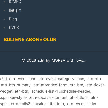
ICMPD
İletişim
Blog
KVKK
BÜLTENE ABONE OLUN
© 2026 Edit by MORZA with love…
/*; } .etn-event-item .etn-event-category span, .etn-btn,
.attr-btn-primary, .etn-attendee-form .etn-btn, .etn-ticket-
widget .etn-btn, .schedule-list-1 .schedule-header,
.speaker-style4 .etn-speaker-content .etn-title a, .etn-
speaker-details3 .speaker-title-info, .etn-event-slider