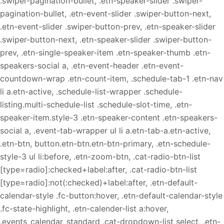
.swiper-pagination-bullet, .etn-speaker-slider .swiper-
pagination-bullet, .etn-event-slider .swiper-button-next,
.etn-event-slider .swiper-button-prev, .etn-speaker-slider
.swiper-button-next, .etn-speaker-slider .swiper-button-
prev, .etn-single-speaker-item .etn-speaker-thumb .etn-
speakers-social a, .etn-event-header .etn-event-
countdown-wrap .etn-count-item, .schedule-tab-1 .etn-nav
li a.etn-active, .schedule-list-wrapper .schedule-
listing.multi-schedule-list .schedule-slot-time, .etn-
speaker-item.style-3 .etn-speaker-content .etn-speakers-
social a, .event-tab-wrapper ul li a.etn-tab-a.etn-active,
.etn-btn, button.etn-btn.etn-btn-primary, .etn-schedule-
style-3 ul li:before, .etn-zoom-btn, .cat-radio-btn-list
[type=radio]:checked+label:after, .cat-radio-btn-list
[type=radio]:not(:checked)+label:after, .etn-default-
calendar-style .fc-button:hover, .etn-default-calendar-style
.fc-state-highlight, .etn-calender-list a:hover,
.events_calendar_standard .cat-dropdown-list select, .etn-