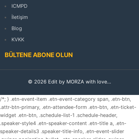
ICMPD
İletişim
Blog
KVKK
BÜLTENE ABONE OLUN
© 2026 Edit by MORZA with love…
/*; } .etn-event-item .etn-event-category span, .etn-btn,
.attr-btn-primary, .etn-attendee-form .etn-btn, .etn-ticket-
widget .etn-btn, .schedule-list-1 .schedule-header,
.speaker-style4 .etn-speaker-content .etn-title a, .etn-
speaker-details3 .speaker-title-info, .etn-event-slider