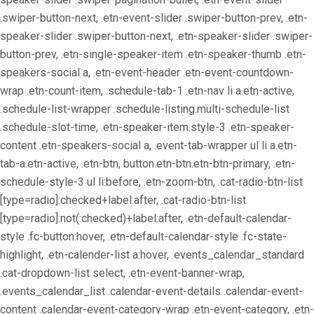
.swiper-button-next, .etn-event-slider .swiper-button-prev, .etn-
speaker-slider .swiper-button-next, .etn-speaker-slider .swiper-
button-prev, .etn-single-speaker-item .etn-speaker-thumb .etn-
speakers-social a, .etn-event-header .etn-event-countdown-
wrap .etn-count-item, .schedule-tab-1 .etn-nav li a.etn-active,
.schedule-list-wrapper .schedule-listing.multi-schedule-list
.schedule-slot-time, .etn-speaker-item.style-3 .etn-speaker-
content .etn-speakers-social a, .event-tab-wrapper ul li a.etn-
tab-a.etn-active, .etn-btn, button.etn-btn.etn-btn-primary, .etn-
schedule-style-3 ul li:before, .etn-zoom-btn, .cat-radio-btn-list
[type=radio]:checked+label:after, .cat-radio-btn-list
[type=radio]:not(:checked)+label:after, .etn-default-calendar-
style .fc-button:hover, .etn-default-calendar-style .fc-state-
highlight, .etn-calender-list a:hover, .events_calendar_standard
.cat-dropdown-list select, .etn-event-banner-wrap,
.events_calendar_list .calendar-event-details .calendar-event-
content .calendar-event-category-wrap .etn-event-category, .etn-