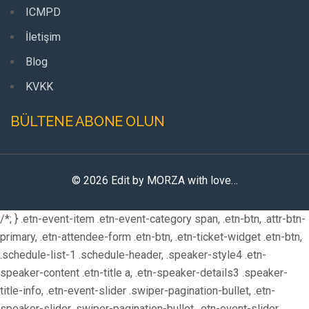
ICMPD
İletişim
Blog
KVKK
BÜLTENE ABONE OLUN
© 2026 Edit by MORZA with love…
/*; } .etn-event-item .etn-event-category span, .etn-btn, .attr-btn-
primary, .etn-attendee-form .etn-btn, .etn-ticket-widget .etn-btn,
.schedule-list-1 .schedule-header, .speaker-style4 .etn-
speaker-content .etn-title a, .etn-speaker-details3 .speaker-
title-info, .etn-event-slider .swiper-pagination-bullet, .etn-
speaker-slider .swiper-pagination-bullet, .etn-event-slider