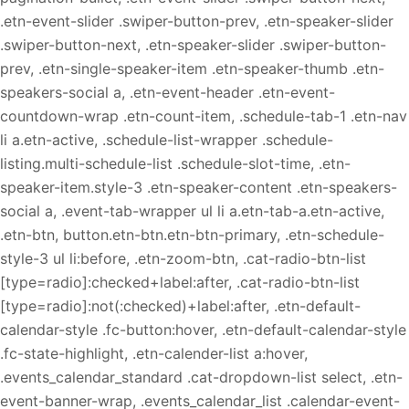
.etn-event-slider .swiper-button-prev, .etn-speaker-slider
.swiper-button-next, .etn-speaker-slider .swiper-button-
prev, .etn-single-speaker-item .etn-speaker-thumb .etn-
speakers-social a, .etn-event-header .etn-event-
countdown-wrap .etn-count-item, .schedule-tab-1 .etn-nav
li a.etn-active, .schedule-list-wrapper .schedule-
listing.multi-schedule-list .schedule-slot-time, .etn-
speaker-item.style-3 .etn-speaker-content .etn-speakers-
social a, .event-tab-wrapper ul li a.etn-tab-a.etn-active,
.etn-btn, button.etn-btn.etn-btn-primary, .etn-schedule-
style-3 ul li:before, .etn-zoom-btn, .cat-radio-btn-list
[type=radio]:checked+label:after, .cat-radio-btn-list
[type=radio]:not(:checked)+label:after, .etn-default-
calendar-style .fc-button:hover, .etn-default-calendar-style
.fc-state-highlight, .etn-calender-list a:hover,
.events_calendar_standard .cat-dropdown-list select, .etn-
event-banner-wrap, .events_calendar_list .calendar-event-