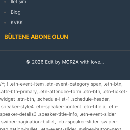
İletişim
Blog
KVKK
BÜLTENE ABONE OLUN
© 2026 Edit by MORZA with love…
/*; } .etn-event-item .etn-event-category span, .etn-btn,
.attr-btn-primary, .etn-attendee-form .etn-btn, .etn-ticket-
widget .etn-btn, .schedule-list-1 .schedule-header,
.speaker-style4 .etn-speaker-content .etn-title a, .etn-
speaker-details3 .speaker-title-info, .etn-event-slider
.swiper-pagination-bullet, .etn-speaker-slider .swiper-
pagination-bullet, .etn-event-slider .swiper-button-next,