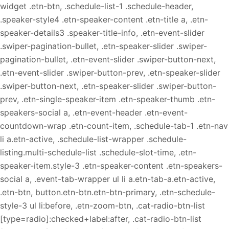
widget .etn-btn, .schedule-list-1 .schedule-header,
.speaker-style4 .etn-speaker-content .etn-title a, .etn-
speaker-details3 .speaker-title-info, .etn-event-slider
.swiper-pagination-bullet, .etn-speaker-slider .swiper-
pagination-bullet, .etn-event-slider .swiper-button-next,
.etn-event-slider .swiper-button-prev, .etn-speaker-slider
.swiper-button-next, .etn-speaker-slider .swiper-button-
prev, .etn-single-speaker-item .etn-speaker-thumb .etn-
speakers-social a, .etn-event-header .etn-event-
countdown-wrap .etn-count-item, .schedule-tab-1 .etn-nav
li a.etn-active, .schedule-list-wrapper .schedule-
listing.multi-schedule-list .schedule-slot-time, .etn-
speaker-item.style-3 .etn-speaker-content .etn-speakers-
social a, .event-tab-wrapper ul li a.etn-tab-a.etn-active,
.etn-btn, button.etn-btn.etn-btn-primary, .etn-schedule-
style-3 ul li:before, .etn-zoom-btn, .cat-radio-btn-list
[type=radio]:checked+label:after, .cat-radio-btn-list