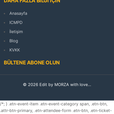
DAHA FAZLA BİLGİ İÇİN
Anasayfa
ICMPD
İletişim
Blog
KVKK
BÜLTENE ABONE OLUN
© 2026 Edit by MORZA with love…
/*; } .etn-event-item .etn-event-category span, .etn-btn,
.attr-btn-primary, .etn-attendee-form .etn-btn, .etn-ticket-